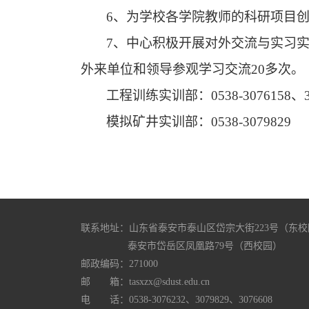
6、
为
学校
各学院教师的科研项目
7、
中心积极开展对外交流与实习
外来单位和领导参观学习交流20多次。
工程
训练
实训部：
0538-3076158、
模拟矿井实训部：
0538-3079829
联系地址：山东省泰安市泰山区岱宗大街223号（东校
泰安市岱岳区凤凰路79号（西校园）
邮政编码：271000
邮 箱：
tasxzx@sdust.edu.cn
电 话：0538-3076232、3079829、3076608